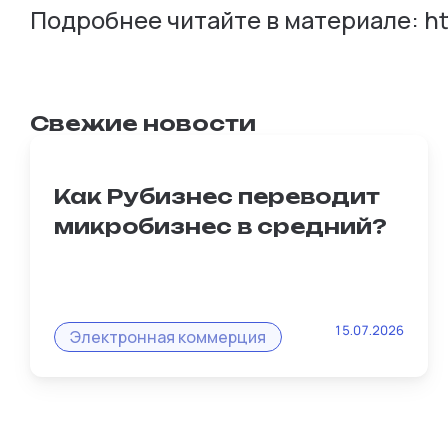
Подробнее читайте в материале: htt
Свежие новости
Как Рубизнес переводит
микробизнес в средний?
Масштабирование — главная мечта
15.07.2026
любого продавца. И именно интернет-
Электронная коммерция
магазин на Рубизнес становится тем
рычагом, который превращает мелкую
перепродажу в стабильный бизнес.