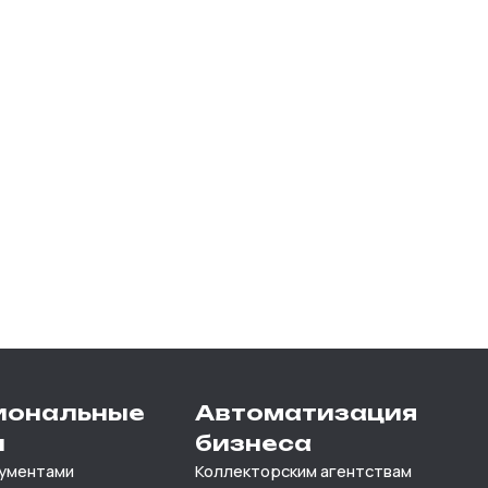
иональные
Автоматизация
и
бизнеса
кументами
Коллекторским агентствам