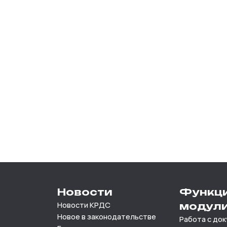
Новости
Функц
Новости КРДС
модул
Новое в законодательстве
Работа с до