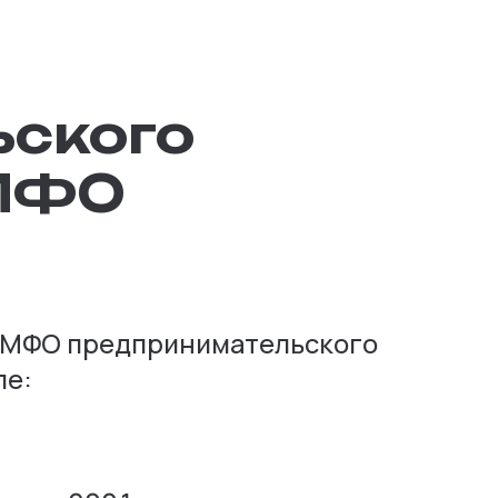
ьского
 МФО
е МФО предпринимательского
ле: