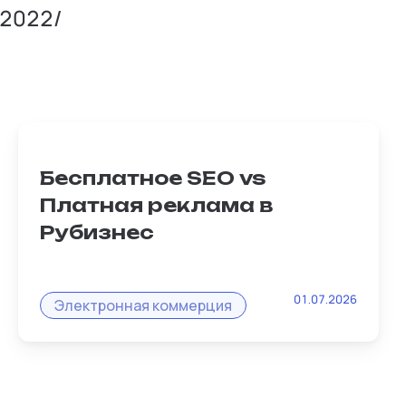
/2022/
Бесплатное SEO vs
Платная реклама в
Рубизнес
Классическая ошибка: залить товары на
01.07.2026
маркетплейс и молиться на таргет.
Электронная коммерция
Владелец микробизнеса на платформе
Рубизнес мыслит иначе- он использует
гибридную модель...