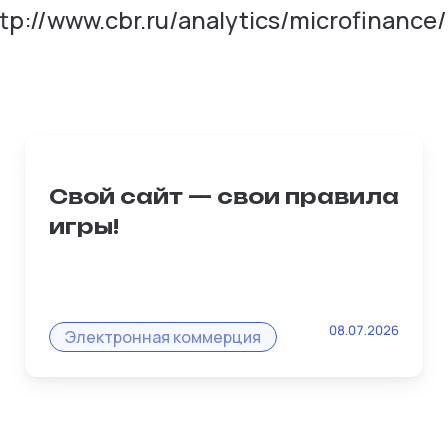
p://www.cbr.ru/analytics/microfinance
Свой сайт — свои правила
игры!
Владельцы микробизнеса часто
08.07.2026
жалуются: «На маркетплейсе
Электронная коммерция
заблокировали карточку, и я потерял
все». Платформа Рубизнес решает эту
проблему раз и навсегда!