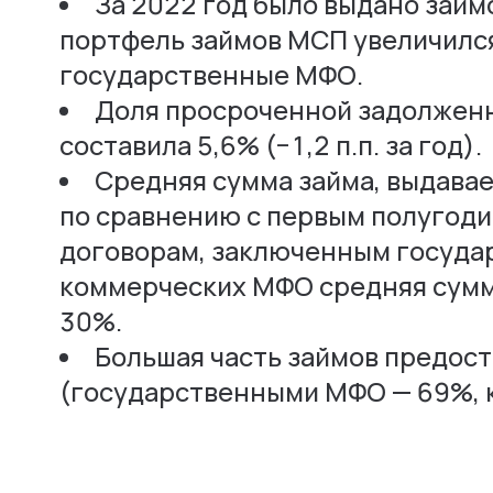
За 2022 год было выдано займо
портфель займов МСП увеличился
государственные МФО.
Доля просроченной задолженно
составила 5,6% (−1,2 п.п. за год).
Средняя сумма займа, выдавае
по сравнению с первым полугодие
договорам, заключенным государ
коммерческих МФО средняя сумма
30%.
Большая часть займов предос
(государственными МФО — 69%, 