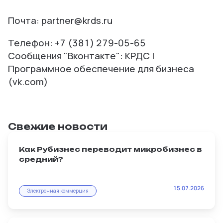
Почта: partner@krds.ru
Телефон: +7 (381) 279-05-65
Сообщения "Вконтакте":
КРДС |
Программное обеспечение для бизнеса
(vk.com)
Свежие новости
Как Рубизнес переводит микробизнес в
средний?
Масштабирование — главная мечта любого
15.07.2026
продавца. И именно интернет-магазин на
Электронная коммерция
Рубизнес становится тем рычагом,
который превращает мелкую перепродажу