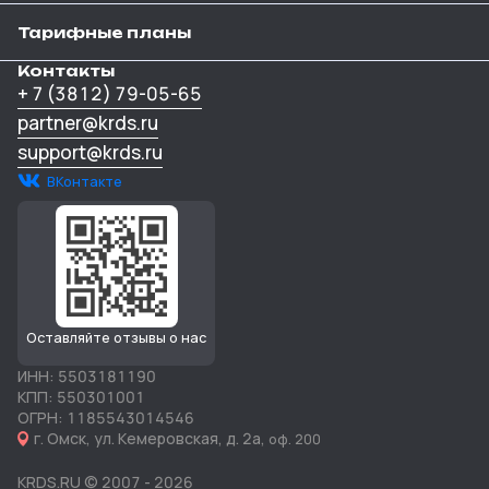
Тарифные планы
Контакты
+ 7 (3812) 79-05-65
partner@krds.ru
support@krds.ru
ВКонтакте
Оставляйте отзывы о нас
ИНН: 5503181190
КПП: 550301001
ОГРН: 1185543014546
г. Омск, ул. Кемеровская, д. 2а,
оф. 200
KRDS.RU © 2007 -
2026