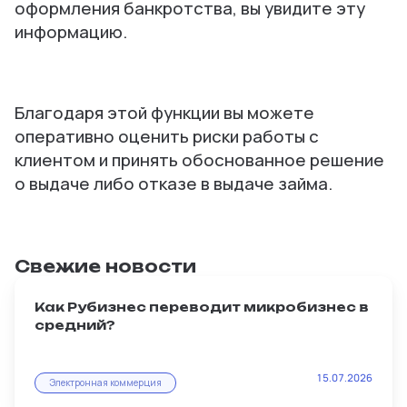
оформления банкротства, вы увидите эту
информацию.
Благодаря этой функции вы можете
оперативно оценить риски работы с
клиентом и принять обоснованное решение
о выдаче либо отказе в в
ыдаче займа.
Свежие новости
Как Рубизнес переводит микробизнес в
средний?
Масштабирование — главная мечта любого
15.07.2026
продавца. И именно интернет-магазин на
Электронная коммерция
Рубизнес становится тем рычагом,