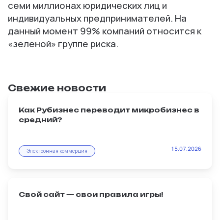
семи миллионах юридических лиц и
индивидуальных предпринимателей. На
данный момент 99% компаний относится к
«зеленой» группе риска.
Свежие новости
Как Рубизнес переводит микробизнес в
средний?
Масштабирование — главная мечта любого
15.07.2026
продавца. И именно интернет-магазин на
Электронная коммерция
Рубизнес становится тем рычагом,
который превращает мелкую перепродажу
в стабильный бизнес.
Свой сайт — свои правила игры!
Владельцы микробизнеса часто жалуются: