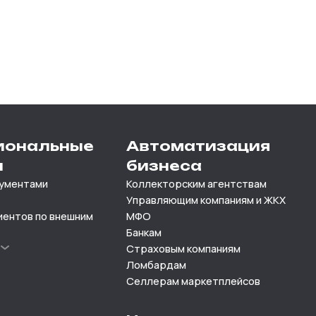
иональные
Автоматизация
и
бизнеса
кументами
Коллекторским агентствам
Управляющим компаниям и ЖКХ
иентов по внешним
МФО
Банкам
е
Страховым компаниям
Ломбардам
Селлерам маркетплейсов