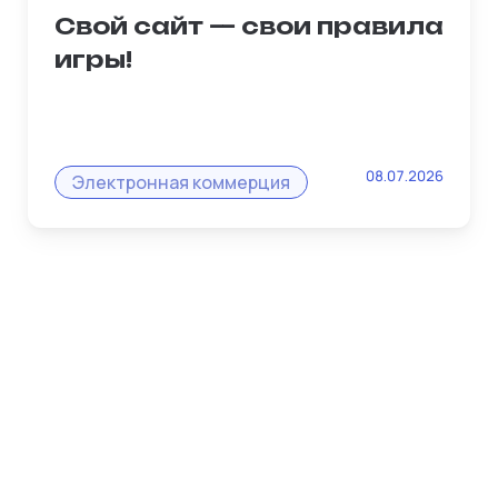
Свой сайт — свои правила
игры!
Владельцы микробизнеса часто
08.07.2026
жалуются: «На маркетплейсе
Электронная коммерция
заблокировали карточку, и я потерял
все». Платформа Рубизнес решает эту
проблему раз и навсегда!