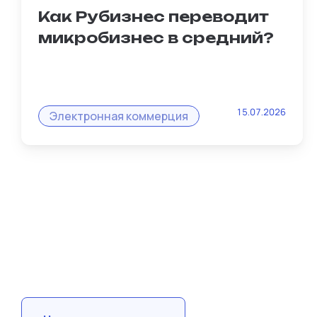
Как Рубизнес переводит
микробизнес в средний?
Масштабирование — главная мечта
15.07.2026
любого продавца. И именно интернет-
Электронная коммерция
магазин на Рубизнес становится тем
рычагом, который превращает мелкую
перепродажу в стабильный бизнес.