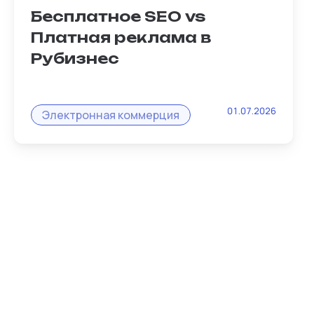
Бесплатное SEO vs
Платная реклама в
Рубизнес
Классическая ошибка: залить товары на
01.07.2026
маркетплейс и молиться на таргет.
Электронная коммерция
Владелец микробизнеса на платформе
Рубизнес мыслит иначе- он использует
гибридную модель...