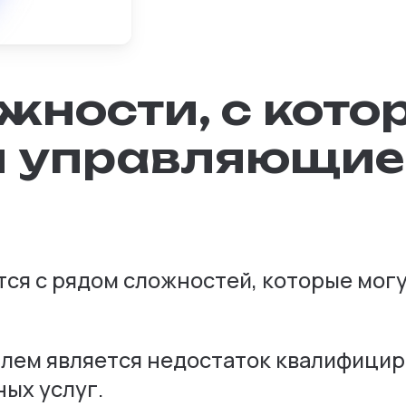
жности, с кот
я управляющие
я с рядом сложностей, которые могут
блем является недостаток квалифицир
ых услуг.