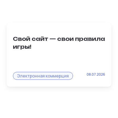
Свой сайт — свои правила
игры!
Владельцы микробизнеса часто
08.07.2026
жалуются: «На маркетплейсе
Электронная коммерция
заблокировали карточку, и я потерял
все». Платформа Рубизнес решает эту
проблему раз и навсегда!