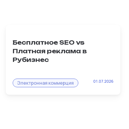
Бесплатное SEO vs
Платная реклама в
Рубизнес
Классическая ошибка: залить товары на
01.07.2026
маркетплейс и молиться на таргет.
Электронная коммерция
Владелец микробизнеса на платформе
Рубизнес мыслит иначе- он использует
гибридную модель...