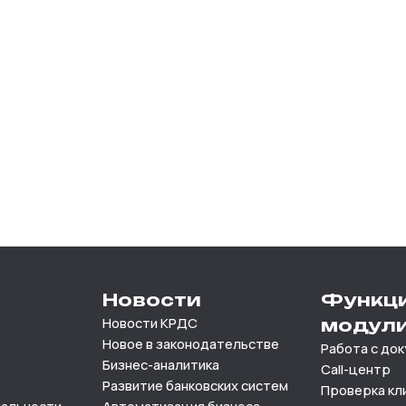
Новости
Функц
Новости КРДС
модул
Новое в законодательстве
Работа с до
Бизнес-аналитика
Call-центр
Развитие банковских систем
Проверка кл
иальности
Автоматизация бизнеса