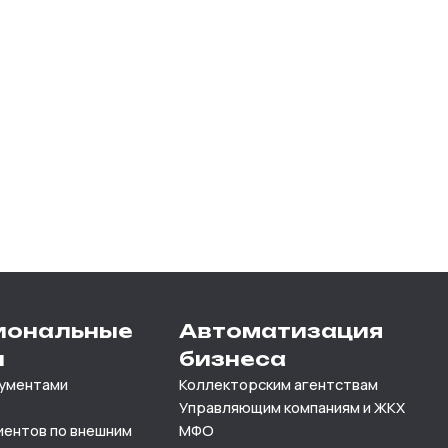
иональные
Автоматизация
и
бизнеса
кументами
Коллекторским агентствам
Управляющим компаниям и ЖКХ
иентов по внешним
МФО