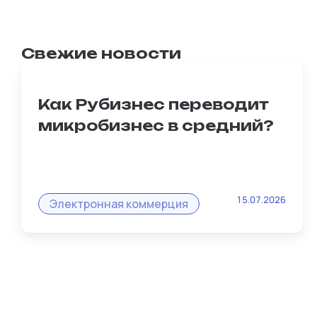
Свежие новости
Как Рубизнес переводит
микробизнес в средний?
Масштабирование — главная мечта
15.07.2026
любого продавца. И именно интернет-
Электронная коммерция
магазин на Рубизнес становится тем
рычагом, который превращает мелкую
перепродажу в стабильный бизнес.