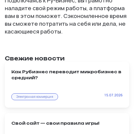
Подключаясь к Ру-Бизнес, вы грамотно
наладите свой режим работы, а платформа
вам в этом поможет. Сэкономленное время
вы сможете потратить на себя или дела, не
касающиеся работы.
Свежие новости
Как Рубизнес переводит микробизнес в
средний?
Масштабирование — главная мечта любого
15.07.2026
продавца. И именно интернет-магазин на
Электронная коммерция
Рубизнес становится тем рычагом,
который превращает мелкую перепродажу
в стабильный бизнес.
Свой сайт — свои правила игры!