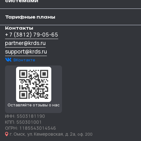
системами
Тарифные планы
Контакты
+ 7 (3812) 79-05-65
partner@krds.ru
support@krds.ru
ВКонтакте
Оставляйте отзывы о нас
ИНН: 5503181190
КПП: 550301001
ОГРН: 1185543014546
г. Омск, ул. Кемеровская, д. 2а,
оф. 200