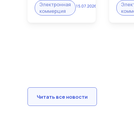
Электронная
Элек
главная мечта
микроб
15.07.2026
коммерция
комм
любого продавца. И
жалуют
именно интернет-
марке
магазин на Рубизнес
забло
становится тем
карточк
рычагом, который
потеря
превращает мелкую
Платф
перепродажу в
решает
стабильный бизнес.
раз и 
Читать все новости