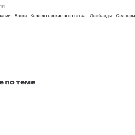
ля
пании
Банки
Коллекторские агентства
Ломбарды
Селлеры
е по теме