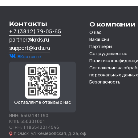
Контакты
О компании
+ 7 (3812) 79-05-65
О нас
partner@krds.ru
Вакансии
Партнеры
support@krds.ru
Сотрудничество
ВКонтакте
Политика конфиденц
Соглашение на обраб
персональных данных
Безопасность
Оставляйте отзывы о нас
ИНН: 5503181190
КПП: 550301001
ОГРН: 1185543014546
оф.
г. Омск, ул. Кемеровская, д. 2а,