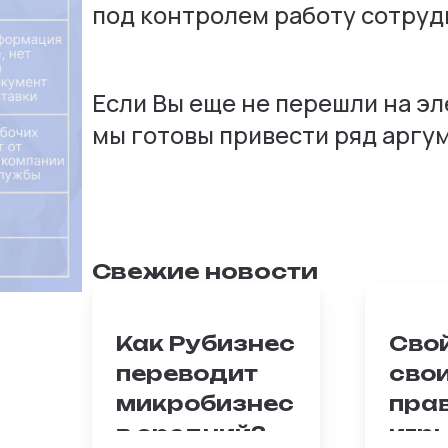
под контролем работу сотруд
Если Вы еще не перешли на э
мы готовы привести ряд аргу
Свежие новости
Как Рубизнес
Сво
переводит
сво
микробизнес
пра
в средний?
игры
Масштабирование —
Владе