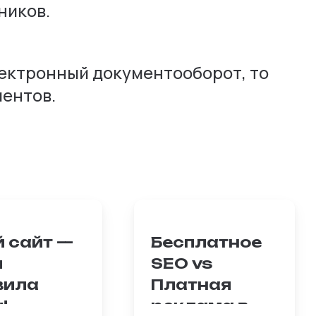
ников.
лектронный документооборот, то
ментов.
й сайт —
Бесплатное
и
SEO vs
вила
Платная
!
реклама в
льцы
Классическая